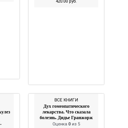
420.00
руб.
ВСЕ КНИГИ
Дух гомеопатического
кулез
лекарства. Что сказала
болезнь. Дидье Гранжорж
.
Оценка
0
из 5