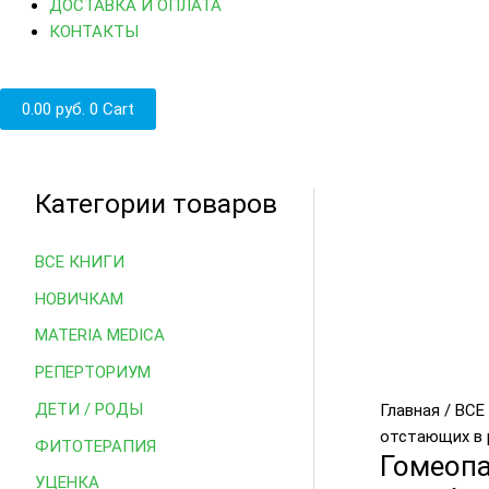
ДОСТАВКА И ОПЛАТА
КОНТАКТЫ
0.00
руб.
0
Cart
Категории товаров
Количество
товара
Гомеопатичес
ВСЕ КНИГИ
лечение
НОВИЧКАМ
и
поддержка
MATERIA MEDICA
ослабленных
РЕПЕРТОРИУМ
и
отстающих
ДЕТИ / РОДЫ
Главная
/
ВСЕ
в
отстающих в 
ФИТОТЕРАПИЯ
Гомеопа
развитии
УЦЕНКА
детей