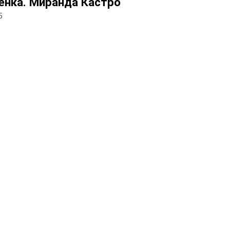
енка. Миранда Кастро
5