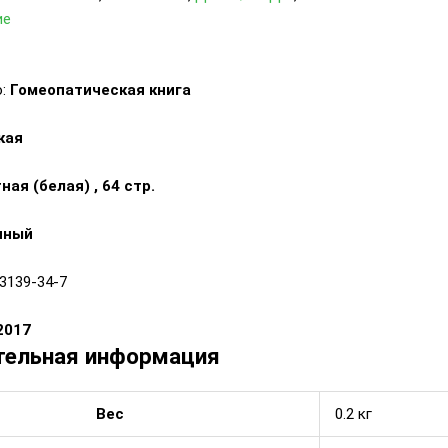
ие
о:
Гомеопатическая книга
кая
ная (белая) , 64 стр.
чный
03139-34-7
2017
тельная информация
Вес
0.2 кг