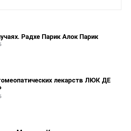
учаях. Радхе Парик Алок Парик
5
гомеопатических лекарств ЛЮК ДЕ
Р
5