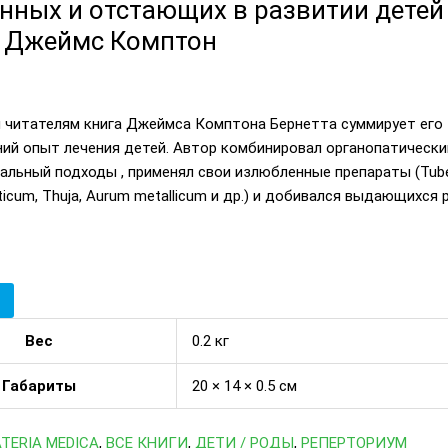
нных и отстающих в развитии детей
т Джеймс Комптон
 читателям книга Джеймса Комптона Бернетта суммирует его
ий опыт лечения детей. Автор комбинировал органопатически
альный подходы , применял свои излюбленные препараты (Tube
ueticum, Thuja, Aurum metallicum и др.) и добивался выдающихся 
Вес
0.2 кг
Габариты
20 × 14 × 0.5 см
TERIA MEDICA
,
ВСЕ КНИГИ
,
ДЕТИ / РОДЫ
,
РЕПЕРТОРИУМ