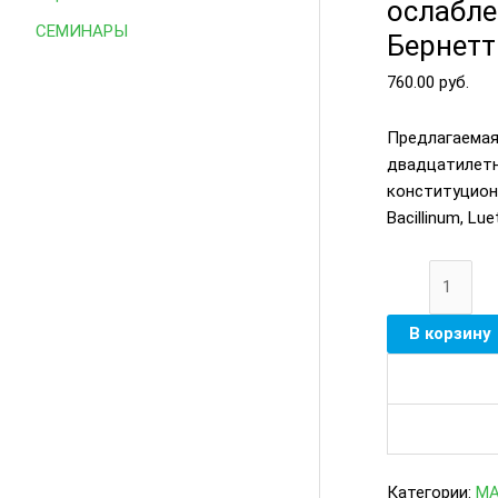
ослабле
Бернетт
СЕМИНАРЫ
Бернет
Джеймс
Комптон
760.00
руб.
Предлагаемая
двадцатилетн
конституцион
Bacillinum, L
В корзину
Категории:
MA