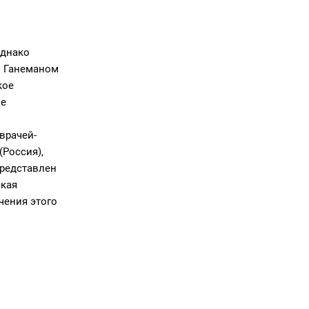
однако
. Ганеманом
кое
ве
врачей-
(Россия),
представлен
ская
чения этого