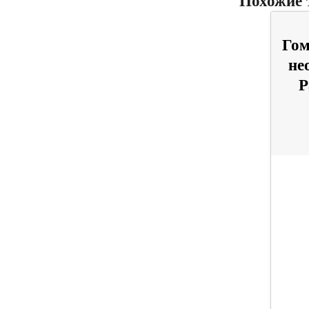
Похожие 
Гом
не
Р