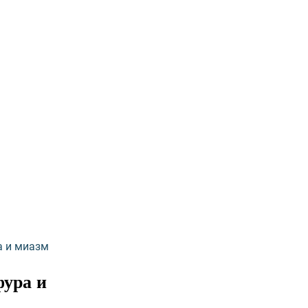
а и миазм
ура и