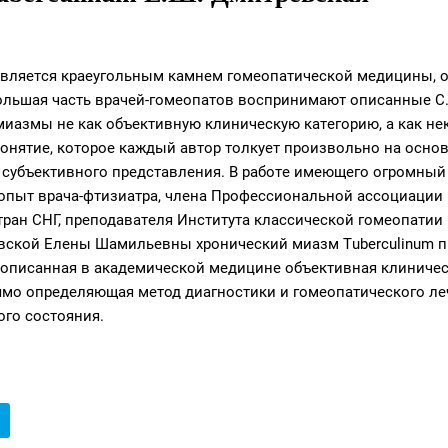
вляется краеугольным камнем гомеопатической медицины, 
ольшая часть врачей-гомеопатов воспринимают описанные С
миазмы не как объективную клиническую категорию, а как не
понятие, которое каждый автор толкует произвольно на осно
 субъективного представления. В работе имеющего огромный
опыт врача-фтизиатра, члена Профессиональной ассоциации 
ран СНГ, преподавателя Института классической гомеопатии 
евской Елены Шамильевны хронический миазм Tuberculinum 
 описанная в академической медицине объективная клиниче
рямо определяющая метод диагностики и гомеопатического ле
ого состояния.