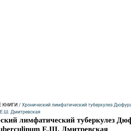
ий
Е КНИГИ
/ Хронический лимфатический туберкулез Дюфур
 Е.Ш. Дмитревская
ский лимфатический туберкулез Дюф
uberculinum Е.Ш. Дмитревская