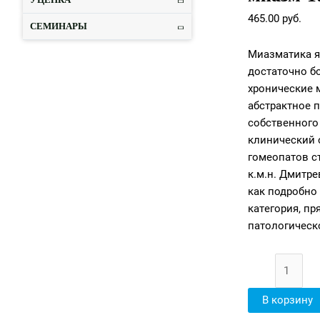
465.00
руб.
СЕМИНАРЫ
Миазматика я
достаточно б
хронические 
абстрактное 
собственного
клинический 
гомеопатов ст
к.м.н. Дмитр
как подробно
категория, п
патологическ
В корзину