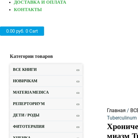
ДОСТАВКА И ОПЛАТА
КОНТАКТЫ
0.00
руб.
0
Cart
Категории товаров
Количество
товара
НОВИНКА
ВСЕ КНИГИ
Хронический
лимфатическ
НОВИЧКАМ
туберкулез
MATERIA MEDICA
Дюфура
и
РЕПЕРТОРИУМ
миазм
Главная
/
ВС
ДЕТИ / РОДЫ
Tuberculinum
Tuberculinum
Е.Ш.
Хрониче
ФИТОТЕРАПИЯ
Дмитревская
миазм T
УЦЕНКА