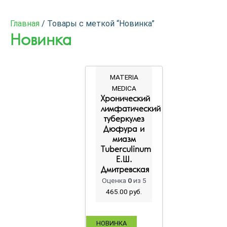
Главная
/ Товары с меткой “Новинка”
Новинка
MATERIA
MEDICA
Хронический
лимфатический
туберкулез
Дюфура и
миазм
Tuberculinum
Е.Ш.
Дмитревская
Оценка
0
из 5
465.00
руб.
НОВИНКА