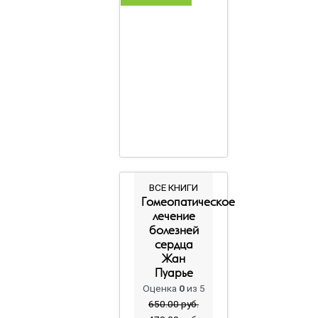
Первоначальная
Текущая
ВСЕ КНИГИ
цена
цена:
Гомеопатическое
составляла
470.00
лечение
650.00
руб..
болезней
руб..
сердца
Жан
Пуарье
Оценка
0
из 5
650.00
руб.