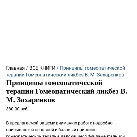
Количество
товара
Принципы
гомеопатической
терапии
Гомеопатический
ликбез
В.
М.
Главная
/
ВСЕ КНИГИ
/ Принципы гомеопатической
Захаренков
терапии Гомеопатический ликбез В. М. Захаренков
Принципы гомеопатической
терапии Гомеопатический ликбез В.
М. Захаренков
380.00
руб.
В предлагаемой вашему вниманию работе подробно
описываются основной и базовый принципы
гомеопатической терапии, являющиеся фундаментальной