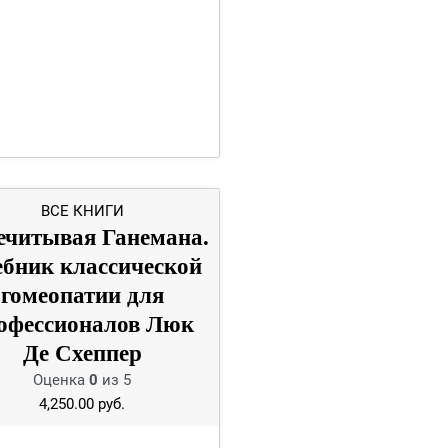
ВСЕ КНИГИ
ечитывая Ганемана.
бник классической
гомеопатии для
офессионалов Люк
Де Схеппер
Оценка
0
из 5
4,250.00
руб.