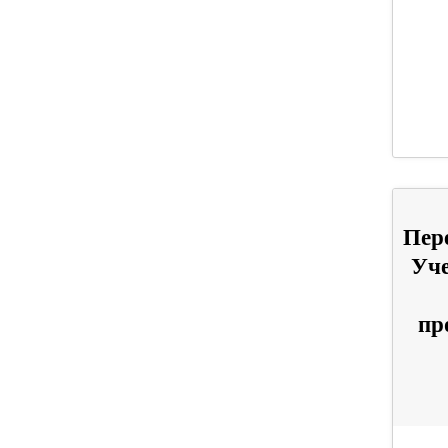
Пер
Уче
пр