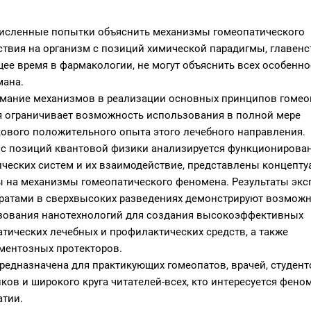
исленные попытки объяснить механизмы гомеопатического
ствия на организм с позиций химической парадигмы, главен
ее время в фармакологии, не могут объяснить всех особенно
мана.
мание механизмов в реализации основных принципов гомео
я ограничивает возможность использования в полной мере
ового положительного опыта этого лечебного направления.
е с позиций квантовой физики анализируется функционирова
ических систем и их взаимодействие, представлены концепт
ы на механизмы гомеопатического феномена. Результаты эк
аратами в сверхвысоких разведениях демонстрируют возмож
зования нанотехнологий для создания высокоэффективных
тических лечебных и профилактических средств, а также
ментозных протекторов.
редназначена для практикующих гомеопатов, врачей, студент
ков и широкого круга читателей-всех, кто интересуется фен
атии.