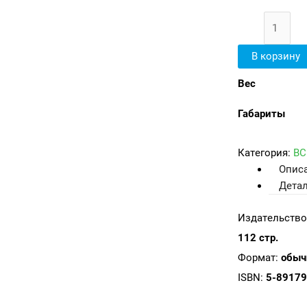
В корзину
Вес
Габариты
Категория:
ВС
Опис
Дета
Издательство
112 стр.
Формат:
обы
ISBN:
5-89179