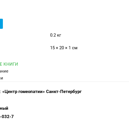
0.2 кг
15 × 20 × 1 см
Е КНИГИ
ание
ли
:
«Центр гомеопатии» Санкт-Петербург
чный
-032-7