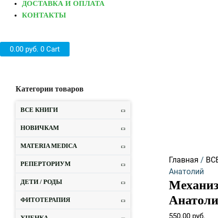
ДОСТАВКА И ОПЛАТА
КОНТАКТЫ
0.00
руб.
0
Cart
Категории товаров
Количество
товара
ВСЕ КНИГИ
Механизмы
феномена
НОВИЧКАМ
гомеопатии
MATERIA MEDICA
-
Комиссаренк
Главная
/
ВС
РЕПЕРТОРИУМ
Анатолий
Анатолий
ДЕТИ / РОДЫ
Механиз
Анатол
ФИТОТЕРАПИЯ
550.00
руб.
УЦЕНКА