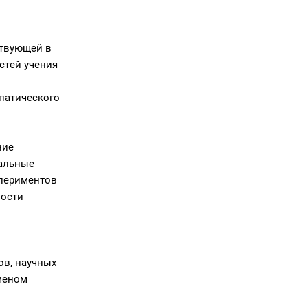
ствующей в
стей учения
патического
ние
уальные
спериментов
ности
ов, научных
оменом