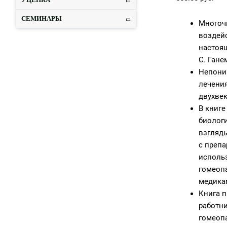
СЕМИНАРЫ
Многоч
воздей
настоящ
С. Гане
Непони
лечени
двухвек
В книг
биолог
взгляд
с преп
исполь
гомеопа
медика
Книга п
работни
гомеоп