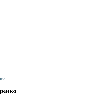
нко
ренко