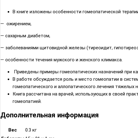
В книге изложены особенности гомеопатической терапи
— ожирением,
— сахарным диабетом,
— заболеваниями щитовидной железы (тиреоидит, гипотиреоз,
— особенности течения мужского и женского климакса.
Приведены примеры гомеопатических назначений при ка
В работе обсуждается роль и место гомеопатии в сист
гомеопатического и аллопатического лечения тяжелых н
Книга рассчитана на врачей, использующих в своей пра
гомеопатией.
Дополнительная информация
Вес
0.3 кг