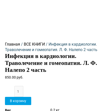
Количество
товара
Инфекция
в
кардиологии.
Траволечение
и
Главная
/
ВСЕ КНИГИ
/ Инфекция в кардиологии.
гомеопатия.
Траволечение и гомеопатия. Л. Ф. Налепо 2 часть
Л.
Инфекция в кардиологии.
Ф.
Налепо
Траволечение и гомеопатия. Л. Ф.
2
Налепо 2 часть
часть
850.00
руб.
В корзину
Вес
0.2 кг