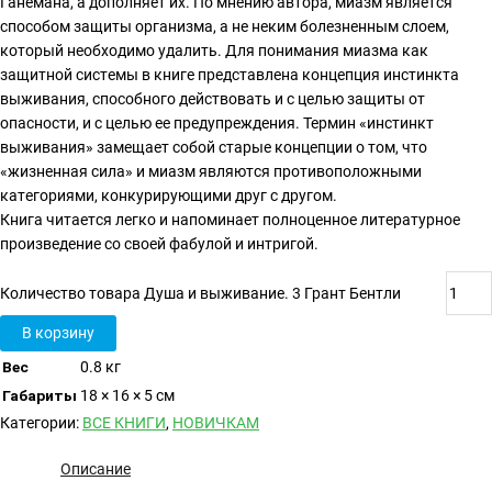
Ганемана, а дополняет их. По мнению автора, миазм является
способом защиты организма, а не неким болезненным слоем,
который необходимо удалить. Для понимания миазма как
защитной системы в книге представлена концепция инстинкта
выживания, способного действовать и с целью защиты от
опасности, и с целью ее предупреждения. Термин «инстинкт
выживания» замещает собой старые концепции о том, что
«жизненная сила» и миазм являются противоположными
категориями, конкурирующими друг с другом.
Книга читается легко и напоминает полноценное литературное
произведение со своей фабулой и интригой.
Количество товара Душа и выживание. 3 Грант Бентли
В корзину
Вес
0.8 кг
Габариты
18 × 16 × 5 см
Категории:
ВСЕ КНИГИ
,
НОВИЧКАМ
Описание